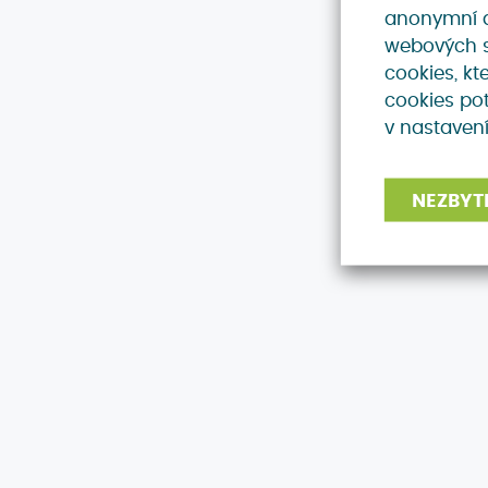
anonymní a 
webových s
cookies, kt
cookies pot
v nastavení
NEZBYT