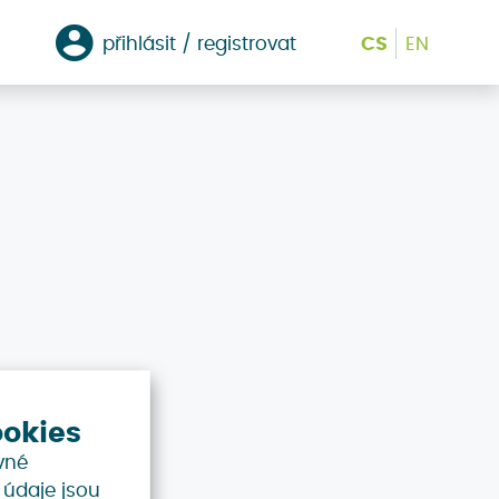
přihlásit / registrovat
CS
EN
ookies
vné
é údaje jsou