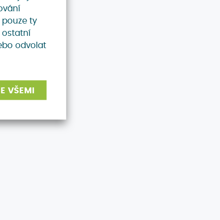
ování
 pouze ty
 ostatní
ebo odvolat
E VŠEMI