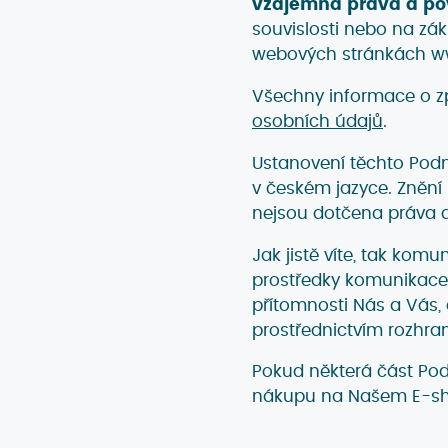
vzájemná práva a po
souvislosti nebo na zá
webových stránkách ww
Všechny informace o z
osobních údajů
.
Ustanovení těchto Pod
v českém jazyce. Zněn
nejsou dotčena práva a
Jak jistě víte, tak komu
prostředky komunikace 
přítomnosti Nás a Vás,
prostřednictvím rozhra
Pokud některá část Pod
nákupu na Našem E-sho