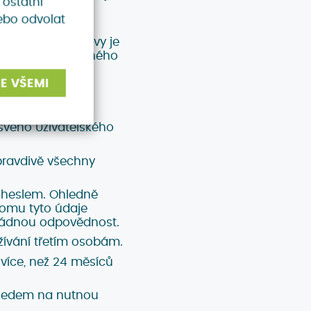
 ostatní
vyplňovat Vaše
ebo odvolat
 poskytnutí slevy je
ě do předem určeného
E VŠEMI
svého Uživatelského
 pravdivě všechny
 heslem. Ohledně
komu tyto údaje
o žádnou odpovědnost.
užívání třetím osobám.
 více, než 24 měsíců
ohledem na nutnou