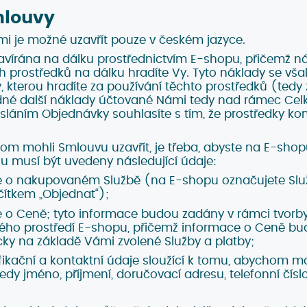
mlouvy
i je možné uzavřít pouze v českém jazyce.
avírána na dálku prostřednictvím E-shopu, přičemž ná
prostředků na dálku hradíte Vy. Tyto náklady se však 
, kterou hradíte za používání těchto prostředků (tedy
ádné další náklady účtované Námi tedy nad rámec Ce
sláním Objednávky souhlasíte s tím, že prostředky k
m mohli Smlouvu uzavřít, je třeba, abyste na E-shopu
u musí být uvedeny následující údaje:
 o nakupovaném Službě (na E-shopu označujete Služ
ačítkem „Objednat“);
 o Ceně; tyto informace budou zadány v rámci tvorb
kého prostředí E-shopu, přičemž informace o Ceně b
ky na základě Vámi zvolené Služby a platby;
ifikační a kontaktní údaje sloužící k tomu, abychom mo
edy jméno, příjmení, doručovací adresu, telefonní čís