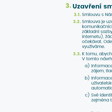
Uzavření s
Smlouvu s Nám
Smlouva je uz
komunikačních 
základní sazby
internetu), ž
očekávat. Ode
využíváme.
K tomu, abycho
V tomto návrh
Informace
zájem, tl
Informace
uživatels
automatic
Své ident
zejména t