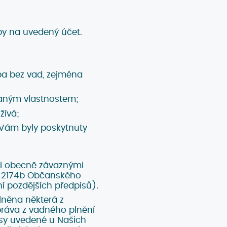
by na uvedený účet.
ba bez vad, zejména
aným vlastnostem;
žívá;
 Vám byly poskytnuty
ými obecně závaznými
až 2174b Občanského
í pozdějších předpisů).
lněna některá z
práva z vadného plnění
esy uvedené u Našich