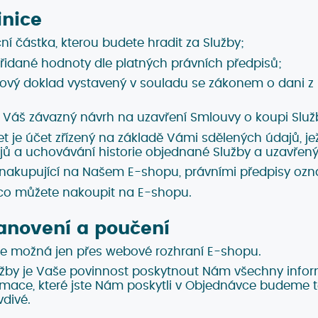
inice
ní částka, kterou budete hradit za Služby;
přidané hodnoty dle platných právních předpisů;
ňový doklad vystavený v souladu se zákonem o dani z
 Váš závazný návrh na uzavření Smlouvy o koupi Služ
et je účet zřízený na základě Vámi sdělených údajů, 
ů a uchovávání historie objednané Služby a uzavřen
 nakupující na Našem E-shopu, právními předpisy ozna
, co můžete nakoupit na E-shopu.
anovení a poučení
je možná jen přes webové rozhraní E-shopu.
užby je Vaše povinnost poskytnout Nám všechny info
ormace, které jste Nám poskytli v Objednávce budeme 
divé.