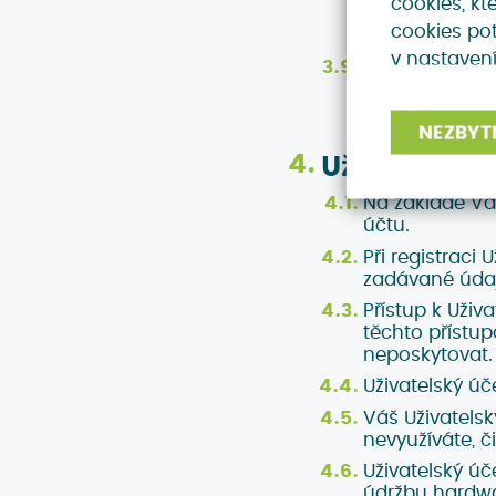
cookies, kt
bez Uživatels
cookies pot
identifikační ú
v nastavení
V některých p
třeba, abyste 
pole. Pokud ta
NEZBYT
Uživatelský
Na základě Va
účtu.
Při registraci
zadávané údaj
Přístup k Uži
těchto přístup
neposkytovat. 
Uživatelský úč
Váš Uživatelsk
nevyužíváte, č
Uživatelský ú
údržbu hardwa