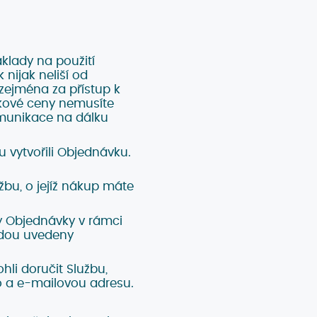
klady na použití
nijak neliší od
 zejména za přístup k
lkové ceny nemusíte
omunikace na dálku
 vytvořili Objednávku.
bu, o jejíž nákup máte
y Objednávky v rámci
udou uvedeny
hli doručit Službu,
lo a e-mailovou adresu.