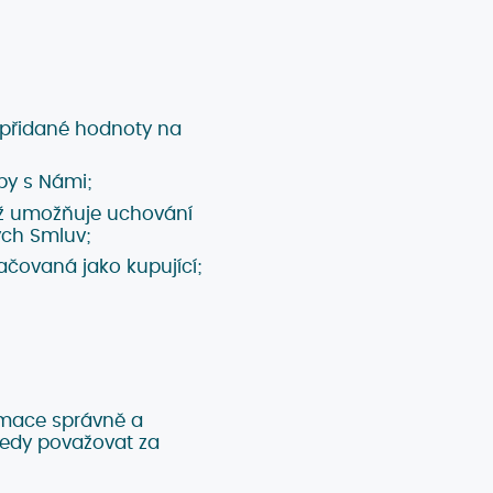
 přidané hodnoty na
by s Námi;
jež umožňuje uchování
ých Smluv;
čovaná jako kupující;
rmace správně a
tedy považovat za