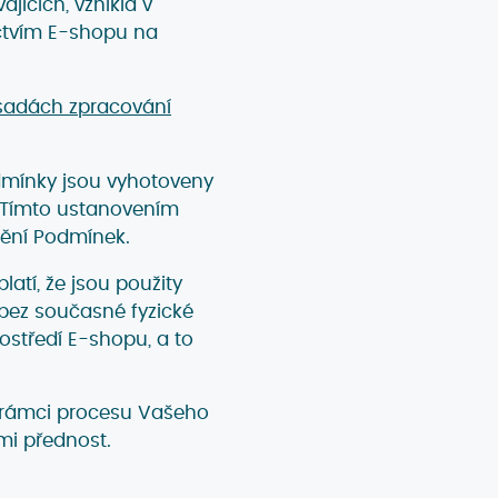
ajících, vzniklá v
ictvím E-shopu na
sadách zpracování
dmínky jsou vyhotoveny
 Tímto ustanovením
nění Podmínek.
latí, že jsou použity
bez současné fyzické
středí E-shopu, a to
v rámci procesu Vašeho
i přednost.