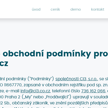
úvod
ceník
demo
kontakt
 obchodní podmínky pro 
cz
dní podmínky (“Podmínky”)
společnosti CI3, s.r.o.
, se
ČO 11667770, zapsané v obchodním rejstříku pod sp. z
ze, e-mail
info@ci3.co.cz
, telefonní číslo
736 162 066
,
00 Praha 2 („My” nebo „Prodávající”) upravují v soula
12 Sb., občanský zákoník, ve znění pozdějších předpis