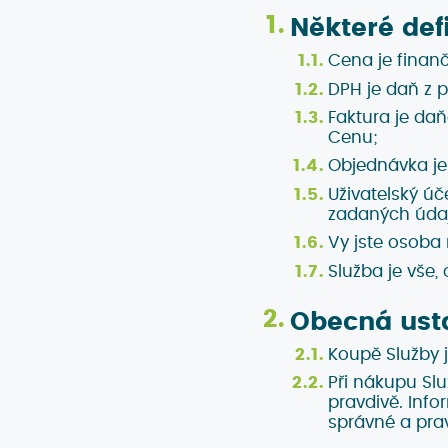
Některé def
Cena je finanč
DPH je daň z 
Faktura je da
Cenu;
Objednávka je
Uživatelský úč
zadaných údaj
Vy jste osoba
Služba je vše
Obecná ust
Koupě Služby 
Při nákupu Sl
pravdivě. Inf
správné a prav