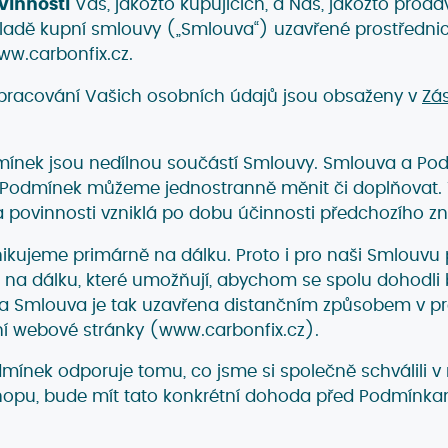
vinnosti
Vás, jakožto kupujících, a Nás, jakožto prodáv
kladě kupní smlouvy („Smlouva“) uzavřené prostředn
w.carbonfix.cz.
pracování Vašich osobních údajů jsou obsaženy v
Zá
mínek jsou nedílnou součástí Smlouvy. Smlouva a Po
í Podmínek můžeme jednostranně měnit či doplňovat.
 povinnosti vzniklá po dobu účinnosti předchozího z
nikujeme primárně na dálku. Proto i pro naši Smlouvu p
na dálku, které umožňují, abychom se spolu dohodli 
 a Smlouva je tak uzavřena distančním způsobem v pro
ní webové stránky (www.carbonfix.cz).
mínek odporuje tomu, co jsme si společně schválili 
pu, bude mít tato konkrétní dohoda před Podmínkam