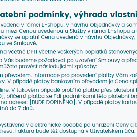
atební podmínky, výhrada vlastn
uvedena v rámci E-shopu, v návrhu Objednávky a sa
ru mezi Cenou uvedenou u Služby v rámci E-shopu 
ávky se uplatní Cena uvedená v návrhu Objednávky, 
ou ve Smlouvě.
na včetně DPH včetně veškerých poplatků stanovený
o Vás budeme požadovat po uzavření Smlouvy a před
ůžete provést následujícími způsoby:
 převodem. Informace pro provedení platby Vám zaš
y. V případě platby bankovním převodem je Cena spl
line. V takovém případě probíhá platba přes platební
, přičemž platba se řídí podmínkami této platební brá
na adrese: [BUDE DOPLNĚNO]. V případě platby kartou
tná do 7 dnů.
vystavena v elektronické podobě po uhrazení Ceny a 
resu. Faktura bude též dostupná v Uživatelském úču.