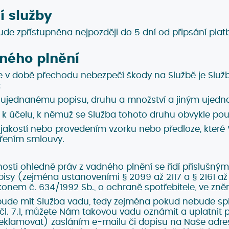
í služby
de zpřístupněna nejpozději do 5 dní od připsání plat
ného plnění
e v době přechodu nebezpečí škody na Službě je Služ
:
ujednanému popisu, druhu a množství a jiným ujedn
 k účelu, k němuž se Služba tohoto druhu obvykle pou
jakostí nebo provedením vzorku nebo předloze, které
řením smlouvy.
nosti ohledně práv z vadného plnění se řídí příslušn
pisy (zejména ustanoveními § 2099 až 2117 a § 2161 
onem č. 634/1992 Sb., o ochraně spotřebitele, ve zněn
 bude mít Služba vadu, tedy zejména pokud nebude sp
čl. 7.1, můžete Nám takovou vadu oznámit a uplatnit 
reklamovat) zasláním e-mailu či dopisu na Naše adr