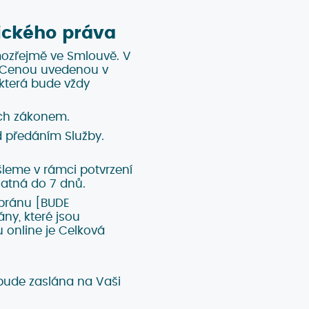
ického práva
mozřejmě ve Smlouvě. V
a Cenou uvedenou v
která bude vždy
ch zákonem.
 předáním Služby.
leme v rámci potvrzení
atná do 7 dnů.
 bránu [BUDE
ny, které jsou
 online je Celková
bude zaslána na Vaši