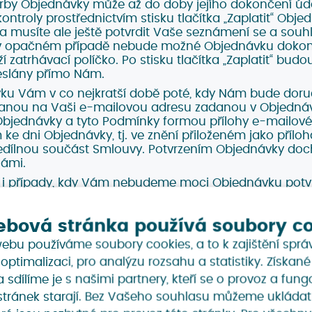
rby Objednávky může až do doby jejího dokončení úda
ontroly prostřednictvím stisku tlačítka „Zaplatit“ Obj
ka musíte ale ještě potvrdit Vaše seznámení se a souh
 opačném případě nebude možné Objednávku dokonči
í zatrhávací políčko. Po stisku tlačítka „Zaplatit“ bu
eslány přímo Nám.
ku Vám v co nejkratší době poté, kdy Nám bude doru
anou na Vaši e-mailovou adresu zadanou v Objednávc
Objednávky a tyto Podmínky formou přílohy e-mailové
ke dni Objednávky, tj. ve znění přiloženém jako příloh
 nedílnou součást Smlouvy. Potvrzením Objednávky doc
ámi.
i případy, kdy Vám nebudeme moci Objednávku potvr
 Služba není dostupná. V případě, že nastane jakýkoli 
ednávku potvrdit, budeme Vás kontaktovat a zašle
ebová stránka používá soubory c
uvy v pozměněné podobě oproti Objednávce. Smlouva
víli, kdy Naši nabídku potvrdíte.
ebu používáme soubory cookies, a to k zajištění sprá
 dojde k uzavření Smlouvy, Vám vzniká závazek k zapl
 optimalizaci, pro analýzu rozsahu a statistiky. Získan
máte zřízen Uživatelský účet, můžete učinit Objednávku
sdílíme je s našimi partnery, kteří se o provoz a fung
padě máte ale povinnost zkontrolovat správnost, prav
tránek starají. Bez Vašeho souhlasu můžeme ukládat
 údajů. Způsob tvorby Objednávky je však totožný, ja