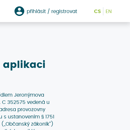
přihlásit / registrovat
CS
EN
aplikaci
 sídlem Jeronýmova
n. C 352575 vedená u
 adresa provozovny
du s ustanovením § 1751
ů („Občanský zákoník“)