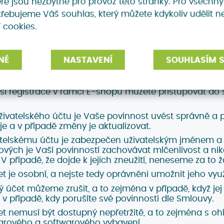
eré jsou nezbytné pro provoz této stránky. Pro všechny
kého účtu, výhodou však je, že není třeba opakovaně 
řebujeme Váš souhlas, který můžete kdykoliv udělit n
daje.
 cookies.
řípadech umožňujeme na nákup Služby využít slevu. Pro
v rámci návrhu Objednávky vyplnili údaje o této slev
k učiníte, bude Vám Služba poskytnuta se slevou.
NÉ
NASTAVENÍ
SOUHLASÍM S
 účet
ší registrace v rámci E-shopu můžete přistupovat do 
 Uživatelského účtu je Vaše povinnost uvést správně a
e a v případě změny je aktualizovat.
vatelskému účtu je zabezpečen uživatelským jménem a
ových je Vaší povinností zachovávat mlčenlivost a ni
V případě, že dojde k jejich zneužití, neneseme za t
et je osobní, a nejste tedy oprávněni umožnit jeho vy
ý účet můžeme zrušit, a to zejména v případě, když jej
i v případě, kdy porušíte své povinnosti dle Smlouvy.
čet nemusí být dostupný nepřetržitě, a to zejména s 
rového a softwarového vybavení.