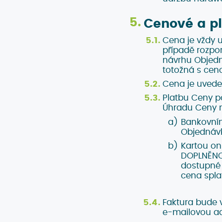
Cenové a pl
Cena je vždy 
případě rozpo
návrhu Objedn
totožná s cen
Cena je uvede
Platbu Ceny p
Úhradu Ceny m
Bankovním
Objednávk
Kartou on
DOPLNĚNO]
dostupné 
cena spla
Faktura bude 
e-mailovou ad