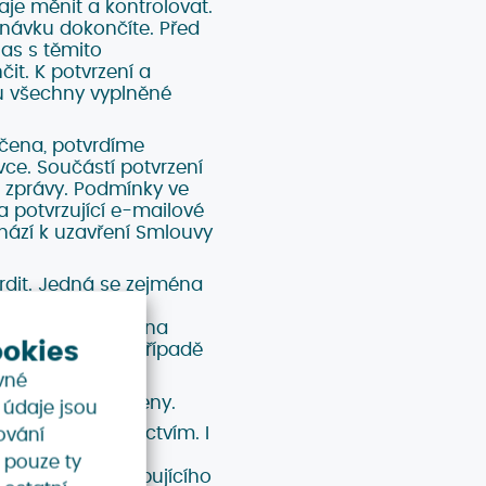
je měnit a kontrolovat.
ednávku dokončíte. Před
las s těmito
t. K potvrzení a
dou všechny vyplněné
čena, potvrdíme
e. Součástí potvrzení
 zprávy. Podmínky ve
a potvrzující e-mailové
hází k uzavření Smlouvy
dit. Jedná se zejména
důvod, pro který
me Vám nabídku na
ookies
 je v takovém případě
vné
acení Celkové ceny.
é údaje jsou
 jeho prostřednictvím. I
ování
divost a úplnost
 pouze ty
ko v případě kupujícího