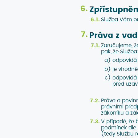
Zpřístupněn
Služba Vám bu
Práva z vad
Zaručujeme, ž
pak, že Služba
odpovídá 
je vhodné
odpovídá 
před uzav
Práva a povin
právními před
zákoníku a zák
V případě, že
podmínek dle 
(tedy Službu 