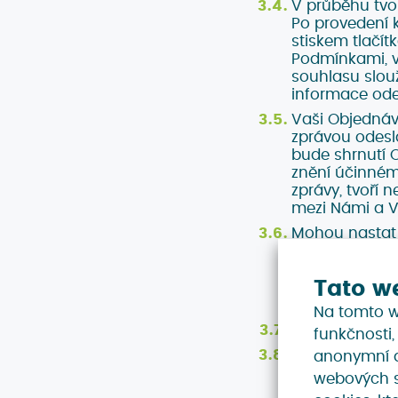
V průběhu tvo
Po provedení k
stiskem tlačít
Podmínkami, v
souhlasu slouž
informace od
Vaši Objednáv
zprávou odesl
bude shrnutí 
znění účinném 
zprávy, tvoří
mezi Námi a V
Mohou nastat 
o situace, kdy
nemůžeme Obj
Tato w
uzavření Smlo
uzavřena ve ch
Na tomto w
V případě, kdy
funkčnosti,
V případě, že 
anonymní a 
v takovém pří
webových s
předvyplněných