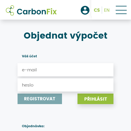
demo
kontakt
CS
EN
přihlásit
Objednat výpočet
/
Váš účet
registrovat
REGISTROVAT
Objednávka: