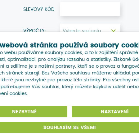
SLEVOVÝ KÓD
VÝPOČTY:
 webová stránka používá soubory cook
0
CERTIFICATE
o webu používáme soubory cookies, a to k zajištění správné
0
ZADÁVÁNÍ DAT
ti, optimalizaci, pro analýzu rozsahu a statistiky. Získané úd
í a sdílíme je s našimi partnery, kteří se o provoz a fungov
0
METODIKA SBĚRU DAT
h stránek starají. Bez Vašeho souhlasu můžeme ukládat pou
 které jsou nezbytné pro provoz této stránky. Pro všechny ost
0
VÍCE ZPRÁV DLE METODIK
 potřebujeme Váš souhlas, který můžete kdykoliv udělit nebo
0
POROVNÁNÍ VÝPOČTŮ
vení cookies.
PRODUKTY CELKEM
0
NEZBYTNÉ
NASTAVENÍ
SOUHLASÍM SE VŠEMI
Platba: